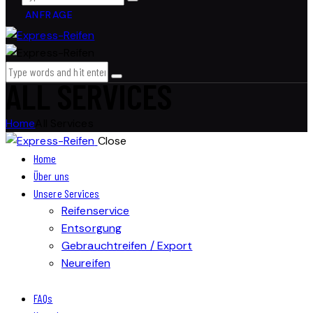
ANFRAGE
ALL SERVICES
Home
All Services
Close
Home
Über uns
Unsere Services
Reifenservice
Entsorgung
Gebrauchtreifen / Export
Neureifen
FAQs