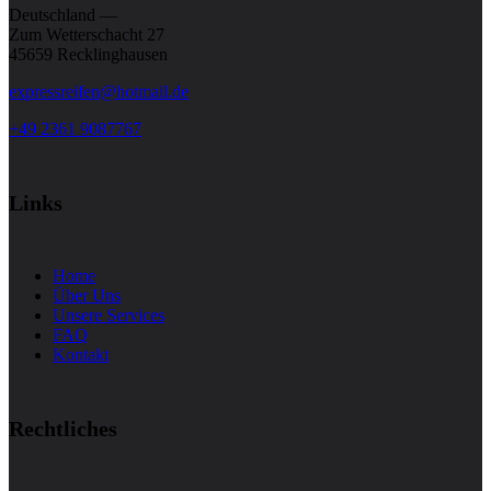
Deutschland —
Zum Wetterschacht 27
45659 Recklinghausen
expressreifen@hotmail.de
+49 2361 9087767
Links
Home
Über Uns
Unsere Services
FAQ
Kontakt
Rechtliches