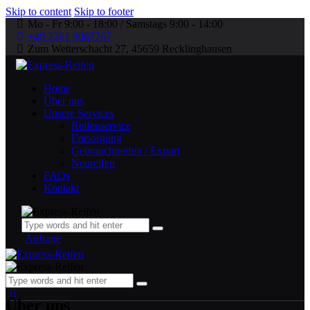
Skip to content
Skip to footer
Mo - Fr 9:00 - 18:00 / Samstags 9:00 - 14:00
+49 2361 9087767
Zum Wetterschacht 27, 45659 Recklinghausen
Home
Über uns
Unsere Services
Reifenservice
Entsorgung
Gebrauchtreifen / Export
Neureifen
FAQs
Kontakt
Anfrage
Über uns