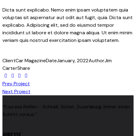
Dicta sunt explicabo. Nemo enim ipsam voluptatem quia
voluptas sit aspernatur aut odit aut fugit, quia. Dicta sunt
explicabo. Adipiscing elit, sed do eiusmod tempor
incididunt ut labore et dolore magna aliqua. Ut enim minim
veniam quis nostrud exercitation ipsam voluptatem.
Client
Car Magazine
Date
January, 2022
Author
Jim
Carter
Share
BEITRAGSNAVIGATION
Prev Project
Next Project
“Express Reifen – Schnell, Sicher, Zuverlässig. Immer einen
Schritt voraus.”
ADRESSE