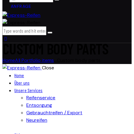
ANFRAGE
CUSTOM BODY PARTS
Home
All Portfolio items
...
Custom body parts
Close
Home
Über uns
Unsere Services
Reifenservice
Entsorgung
Gebrauchtreifen / Export
Neureifen